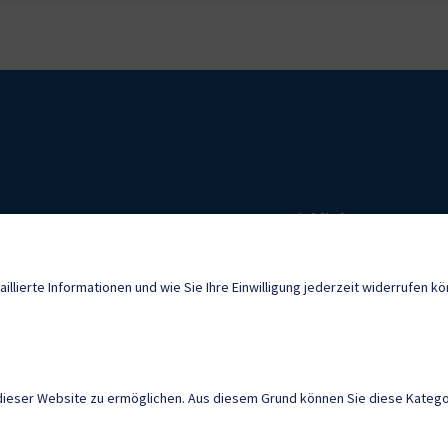
Quicklinks
Geko digital Gemei
sburg@ktn.gde.at
aillierte Informationen und wie Sie Ihre Einwilligung jederzeit widerrufen k
Sport & Freizeit
Neuigkeiten
dieser Website zu ermöglichen. Aus diesem Grund können Sie diese Kategor