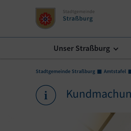
Zum Inhalt springen
Zum Seitenende springen
Unser Straßburg
Subm
Sie sind hier:
Stadtgemeinde Straßburg
Amtstafel
Kundmachun