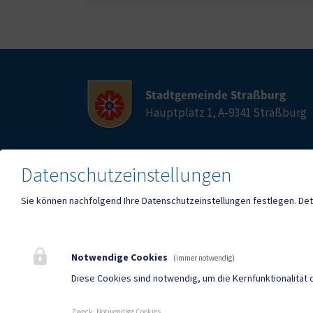
Stadtgemeinde Straßburg
Hauptplatz 1, A-9341 Straßburg
Datenschutzeinstellungen
Telefon
E-Mail
04266 2236
stras
Sie können nachfolgend Ihre Datenschutzeinstellungen festlegen.
Det
Fax
04266 2395
Notwendige Cookies
(immer notwendig)
Diese Cookies sind notwendig, um die Kernfunktionalität 
Mehr
Zweck
:
Notwendige Cookies