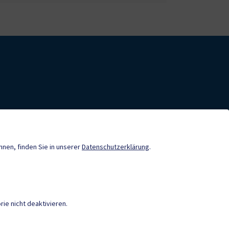
nde-App
Tourismus
önnen, finden Sie in unserer
Datenschutzerklärung
.
Gemeindenachrichten
Termine
ie nicht deaktivieren.