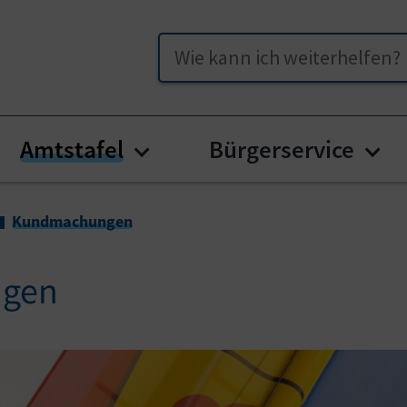
Suche
Amtstafel
Bürgerservice
enu for "Unser Straßburg"
Submenu for "Amtstafel"
Sub
Kundmachungen
gen