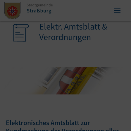
Zum Inhalt springen
Zum Seitenende springen
Elektr. Amtsblatt &
Sie sind hier:
Verordnungen
Elektronisches Amtsblatt zur
Kundmachung der Verordnungen aller