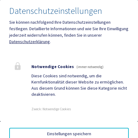
Datenschutzeinstellungen
Sie können nachfolgend Ihre Datenschutzeinstellungen
festlegen.
Detaillierte Informationen und wie Sie Ihre Einwilligung
Mehr
jederzeit widerrufen können, finden Sie in unserer
Datenschutzerklärung
.
Quicklinks
Geko digital Gemeinde-
Tourismus
Notwendige Cookies
(immer notwendig)
App
Diese Cookies sind notwendig, um die
Kernfunktionalität dieser Website zu ermöglichen.
Sport & Freizeit
Gemeindenachrichten
Aus diesem Grund können Sie diese Kategorie nicht
deaktivieren.
Neuigkeiten
Termine
Zweck
:
Notwendige Cookies
AMTSSIGNATUR
|
BARRIEREFREIHEIT
|
DATENSCHUTZ
|
Einstellungen speichern