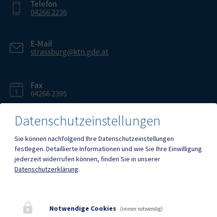
Telefon
04266 2236
E-Mail
strassburg@ktn.gde.at
Fax
04266 2395
Datenschutzeinstellungen
Sie können nachfolgend Ihre Datenschutzeinstellungen
festlegen.
Detaillierte Informationen und wie Sie Ihre Einwilligung
Mehr
jederzeit widerrufen können, finden Sie in unserer
Datenschutzerklärung
.
Quicklinks
Geko digital Gemeinde-
Tourismus
Notwendige Cookies
(immer notwendig)