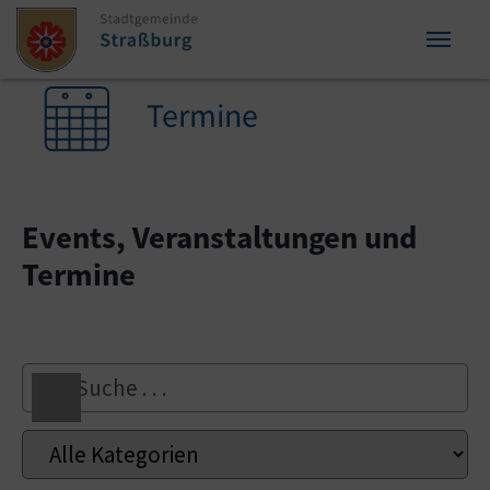
Zum Inhalt springen
Zum Seitenende springen
Sie sind hier:
Termine
Events, Veranstaltungen und
Termine