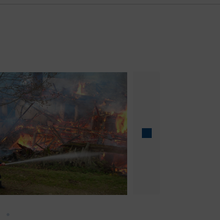
arger version
Show larger versio