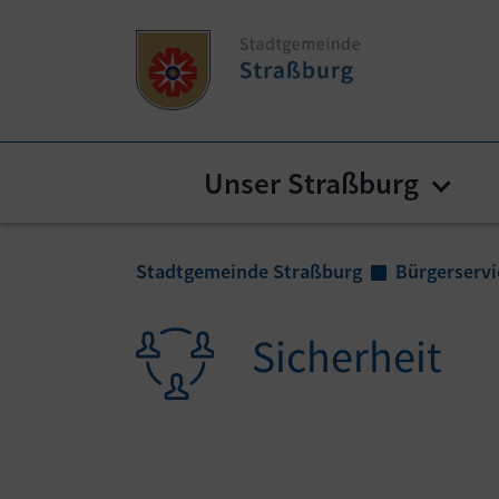
Zum Inhalt springen
Zum Seitenende springen
Unser Straßburg
Subm
Sie sind hier:
Stadtgemeinde Straßburg
Bürgerservi
Sicherheit