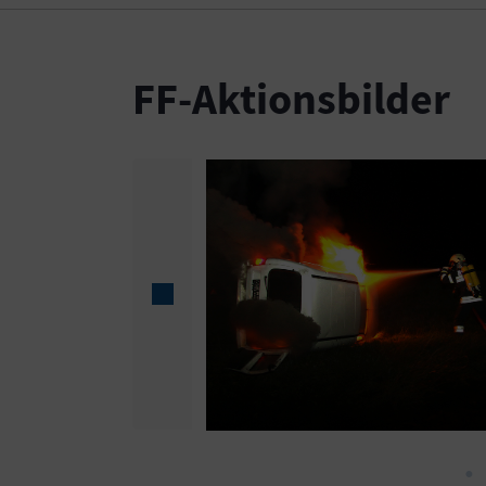
FF-Aktionsbilder
ion
Show larger version