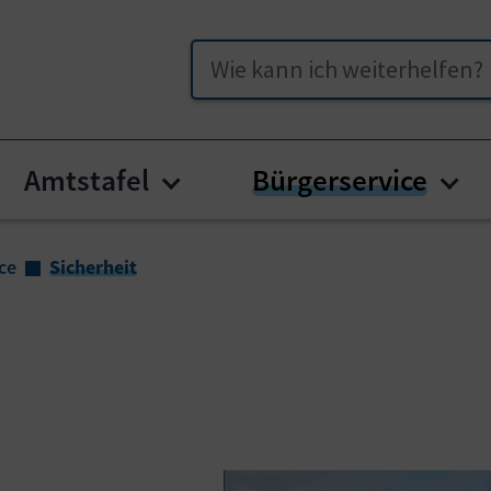
Suche
Amtstafel
Bürgerservice
enu for "Unser Straßburg"
Submenu for "Amtstafel"
Sub
ce
Sicherheit