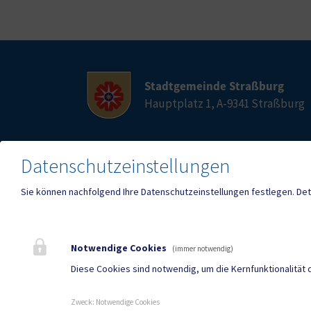
Stadtgemeinde Straßburg
Hauptplatz 1, A-9341 Straßburg
Datenschutzeinstellungen
Telefon
E-Mail
04266 2236
stras
Sie können nachfolgend Ihre Datenschutzeinstellungen festlegen.
Det
Fax
04266 2395
Notwendige Cookies
(immer notwendig)
Diese Cookies sind notwendig, um die Kernfunktionalität 
Mehr
Zweck
:
Notwendige Cookies