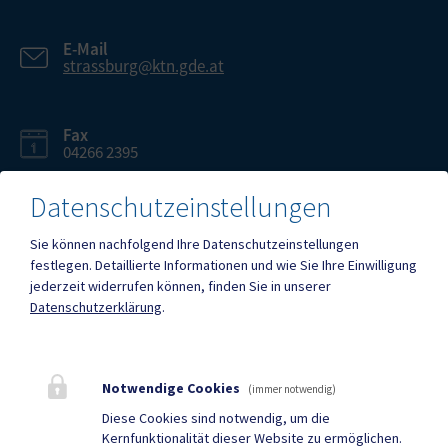
E-Mail
strassburg@ktn.gde.at
Fax
04266 2395
Datenschutzeinstellungen
Sie können nachfolgend Ihre Datenschutzeinstellungen
festlegen.
Detaillierte Informationen und wie Sie Ihre Einwilligung
Mehr
jederzeit widerrufen können, finden Sie in unserer
Datenschutzerklärung
.
Quicklinks
Geko digital Gemeinde-
Tourismus
Notwendige Cookies
(immer notwendig)
App
Diese Cookies sind notwendig, um die
Kernfunktionalität dieser Website zu ermöglichen.