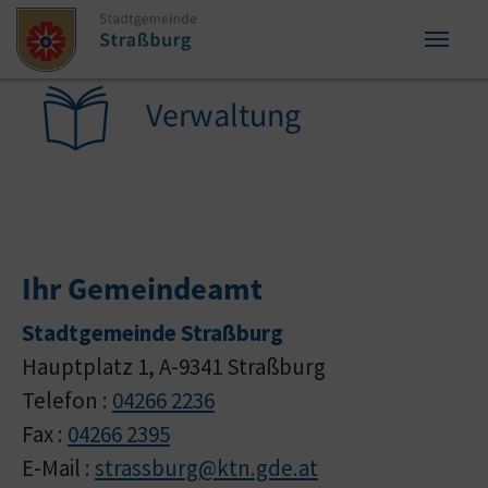
Zum Inhalt springen
Zum Seitenende springen
Sie sind hier:
Verwaltung
Ihr Gemeindeamt
Stadtgemeinde Straßburg
Hauptplatz 1, A-9341 Straßburg
Telefon :
04266 2236
Fax :
04266 2395
E-Mail :
strassburg@ktn.gde.at