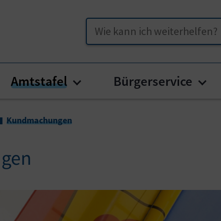
Suche
Amtstafel
Bürgerservice
enu for "Unser Straßburg"
Submenu for "Amtstafel"
Sub
Kundmachungen
gen