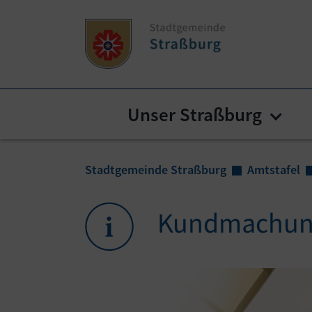
Zum Inhalt springen
Zum Seitenende springen
Unser Straßburg
Subm
Sie sind hier:
Stadtgemeinde Straßburg
Amtstafel
Kundmachun