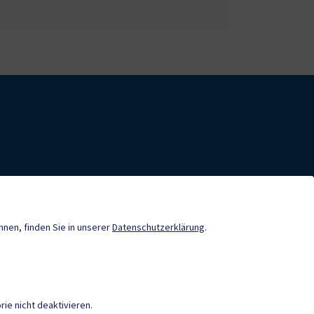
nde-App
Tourismus
önnen, finden Sie in unserer
Datenschutzerklärung
.
Gemeindenachrichten
Termine
ie nicht deaktivieren.