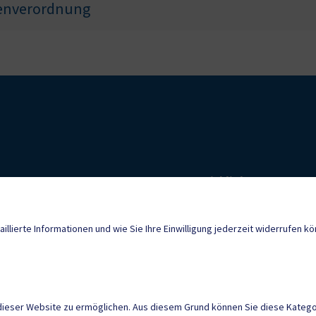
renverordnung
Quicklinks
Geko digital Gemei
sburg@ktn.gde.at
aillierte Informationen und wie Sie Ihre Einwilligung jederzeit widerrufen k
Sport & Freizeit
Neuigkeiten
dieser Website zu ermöglichen. Aus diesem Grund können Sie diese Kategor