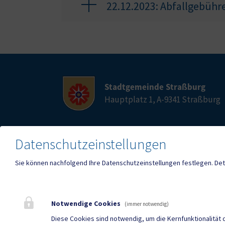
22.12.2023: Abfallgebüh
Stadtgemeinde Straßburg
Hauptplatz 1, A-9341 Straßburg
Datenschutzeinstellungen
Telefon
E-Mail
04266 2236
stras
Sie können nachfolgend Ihre Datenschutzeinstellungen festlegen.
Det
Fax
04266 2395
Notwendige Cookies
(immer notwendig)
Diese Cookies sind notwendig, um die Kernfunktionalität 