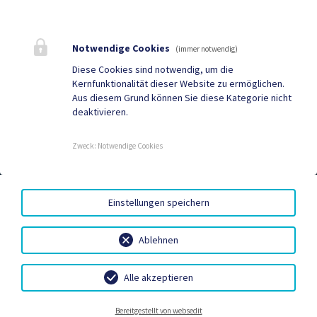
Quicklinks
Geko digital Gemeinde-
Tourismus
Notwendige Cookies
(immer notwendig)
App
Diese Cookies sind notwendig, um die
Kernfunktionalität dieser Website zu ermöglichen.
Sport & Freizeit
Gemeindenachrichten
Aus diesem Grund können Sie diese Kategorie nicht
deaktivieren.
Neuigkeiten
Termine
Zweck
:
Notwendige Cookies
AMTSSIGNATUR
|
BARRIEREFREIHEIT
|
DATENSCHUTZ
|
Einstellungen speichern
SITEMAP
|
IMPRESSUM
Ablehnen
Alle akzeptieren
Neuigkeiten
Termine
Kontakt
Wetter
Bereitgestellt von websedit