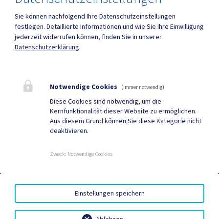
Sie können nachfolgend Ihre Datenschutzeinstellungen
festlegen.
Detaillierte Informationen und wie Sie Ihre Einwilligung
Mehr
jederzeit widerrufen können, finden Sie in unserer
Datenschutzerklärung
.
Quicklinks
Geko digital Gemeinde-
Tourismus
Notwendige Cookies
(immer notwendig)
App
Diese Cookies sind notwendig, um die
Kernfunktionalität dieser Website zu ermöglichen.
Sport & Freizeit
Gemeindenachrichten
Aus diesem Grund können Sie diese Kategorie nicht
deaktivieren.
Neuigkeiten
Termine
Zweck
:
Notwendige Cookies
AMTSSIGNATUR
|
BARRIEREFREIHEIT
|
DATENSCHUTZ
|
Einstellungen speichern
SITEMAP
|
IMPRESSUM