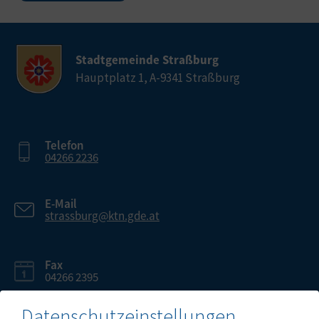
Stadtgemeinde Straßburg
Hauptplatz 1, A-9341 Straßburg
Telefon
04266 2236
E-Mail
strassburg@ktn.gde.at
Fax
04266 2395
Datenschutzeinstellungen