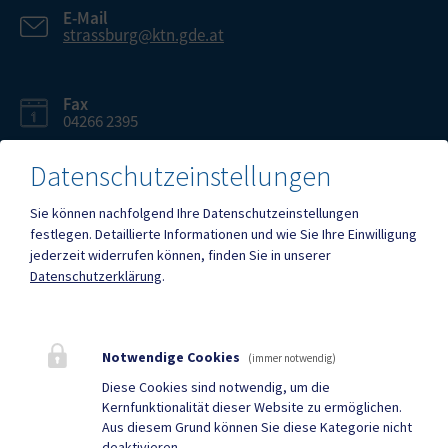
E-Mail
strassburg@ktn.gde.at
Fax
04266 2395
Datenschutzeinstellungen
Sie können nachfolgend Ihre Datenschutzeinstellungen
festlegen.
Detaillierte Informationen und wie Sie Ihre Einwilligung
Mehr
jederzeit widerrufen können, finden Sie in unserer
Datenschutzerklärung
.
Quicklinks
Geko digital Gemeinde-
Tourismus
Notwendige Cookies
(immer notwendig)
App
Diese Cookies sind notwendig, um die
Kernfunktionalität dieser Website zu ermöglichen.
Sport & Freizeit
Gemeindenachrichten
Aus diesem Grund können Sie diese Kategorie nicht
deaktivieren.