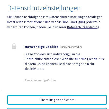
Geko digital Gemeinde-
Tourismus
Datenschutzeinstellungen
App
Sport & Freizeit
Gemeindenachrichten
Sie können nachfolgend Ihre Datenschutzeinstellungen festlegen.
Detaillierte Informationen und wie Sie Ihre Einwilligung jederzeit
Neuigkeiten
Termine
widerrufen können, finden Sie in unserer
Datenschutzerklärung
.
Notwendige Cookies
(immer notwendig)
AMTSSIGNATUR
|
BARRIEREFREIHEIT
|
DATENSCHUTZ
|
Diese Cookies sind notwendig, um die
SITEMAP
|
IMPRESSUM
Kernfunktionalität dieser Website zu ermöglichen. Aus
diesem Grund können Sie diese Kategorie nicht
deaktivieren.
Zweck
:
Notwendige Cookies
Einstellungen speichern