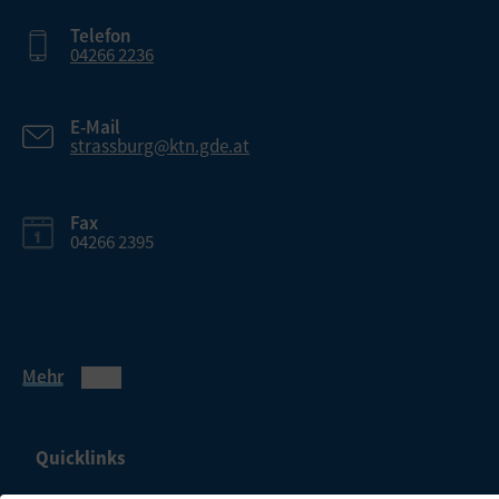
Telefon
04266 2236
E-Mail
strassburg@ktn.gde.at
Fax
04266 2395
Mehr
Quicklinks