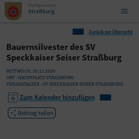
Zum Inhalt springen
Zum Seitenende springen
Sie sind hier:
Zurück zur Übersicht
Bauernsilvester des SV
Speckkaiser Seiser Straßburg
MITTWOCH, 30.12.2026
ORT : HAUPTPLATZ STRASSBURG
VERANSTALTER : SV SPECKKAISER SEISER STRASSBURG
Zum Kalender hinzufügen
Beitrag teilen