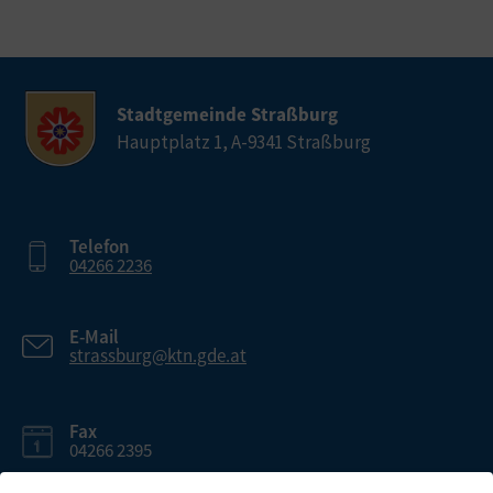
Stadtgemeinde Straßburg
Hauptplatz 1, A-9341 Straßburg
Telefon
04266 2236
E-Mail
strassburg@ktn.gde.at
Fax
04266 2395