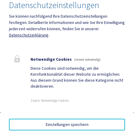
Datenschutzeinstellungen
Sie können nachfolgend Ihre Datenschutzeinstellungen
festlegen.
Detaillierte Informationen und wie Sie Ihre Einwilligung
Mehr
jederzeit widerrufen können, finden Sie in unserer
Datenschutzerklärung
.
Quicklinks
Geko digital Gemeinde-
Tourismus
Notwendige Cookies
(immer notwendig)
App
Diese Cookies sind notwendig, um die
Kernfunktionalität dieser Website zu ermöglichen.
Sport & Freizeit
Gemeindenachrichten
Aus diesem Grund können Sie diese Kategorie nicht
deaktivieren.
Neuigkeiten
Termine
Zweck
:
Notwendige Cookies
AMTSSIGNATUR
|
BARRIEREFREIHEIT
|
DATENSCHUTZ
|
Einstellungen speichern
SITEMAP
|
IMPRESSUM